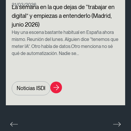
31/03/2026
La semana en la que dejas de “trabajar en
digital” y empiezas a entenderlo (Madrid,
junio 2026)
Hay una escena bastante habitual en España ahora
mismo. Reunión del lunes. Alguien dice “tenemos que
meter IA”. Otro habla de datos.Otro menciona no sé
qué de automatización. Nadie se...
Noticias ISDI