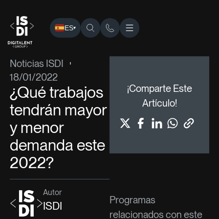
ES
▾
ISDI
›
Blog
›
Noticias ISDI
› ¿Qué trabajos tendrán mayor 
Noticias ISDI
18/01/2022
¿Qué trabajos
¡Comparte Este
Artículo!
tendrán mayor
y menor
demanda este
2022?
Autor
Programas
ISDI
relacionados con este