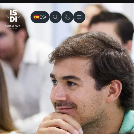
ES
▾
ISDI
› Sedes