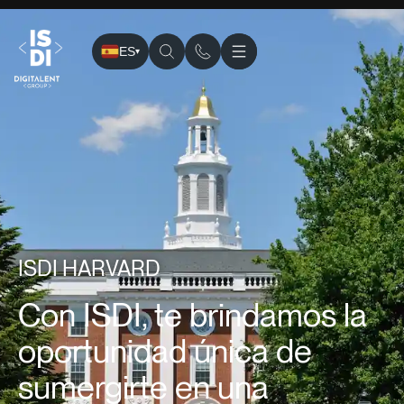
ES
▾
ISDI
›
Sedes
› Harvard
ISDI HARVARD
Con ISDI, te brindamos la
oportunidad única de
sumergirte en una