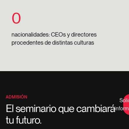
0
nacionalidades: CEOs y directores
procedentes de distintas culturas
ADMISIÓN
Soli
El seminario que cambiará
inform
tu futuro.