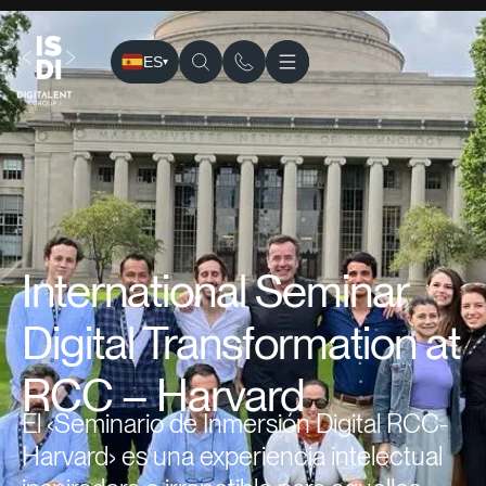
ES
▾
ISDI
›
Formación
›
› ISDT SEMI: Seminario de Inmersión Dig
International Seminar
Digital Transformation at
RCC – Harvard
El ‹Seminario de Inmersión Digital RCC-
Harvard​› es una experiencia intelectual