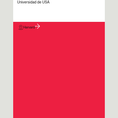
poten
Universidad de USA
Harvard
C