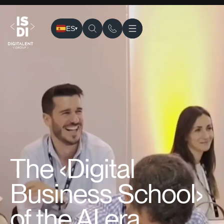
ES
▾
The ‹Digital
Business School›
of the AI era