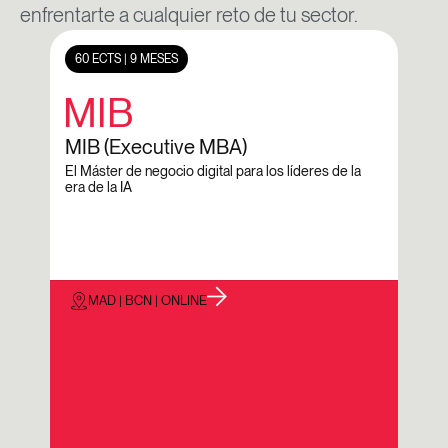
enfrentarte a cualquier reto de tu sector.
60 ECTS | 9 MESES
60 E
MIB
D
MIB (Executive MBA)
Dig
El Máster de negocio digital para los líderes de la
El Má
era de la IA
encont
MAD | BCN | ONLINE
M