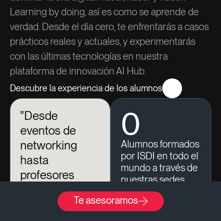
Learning by doing, así es como se aprende de
verdad. Desde el día cero, te enfrentarás a casos
prácticos reales y actuales, y experimentarás
con las últimas tecnologías en nuestra
plataforma de innovación AI Hub.
Descubre la experiencia de los alumnos
0
"Desde
eventos de
networking
Alumnos formados
por ISDI en todo el
hasta
mundo a través de
profesores
nuestras sedes,
comprometidos
online o en
Te asesoramos
en
identificar
programas in
company.
talento
,