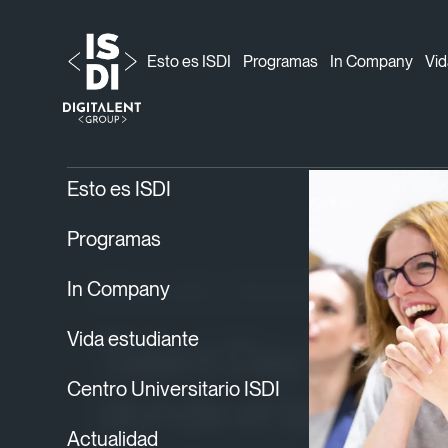
Esto es ISDI
Programas
In Company
Vid
ISDI
Blog
Noticias ISDI
›
›
› Talent Day ISDI M
Esto es ISDI
Programas
In Company
Noticias ISDI
06/02/2026
Vida estudiante
Talent Day ISDI M
Centro Universitario ISDI
donde el talento 
Actualidad