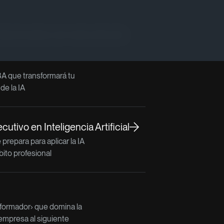
lacionados con este artículo
A que transformará tu
 de la IA
utivo en Inteligencia Artificial
prepara para aplicar la IA
bito profesional
nsformador› que domina la
u empresa al siguiente