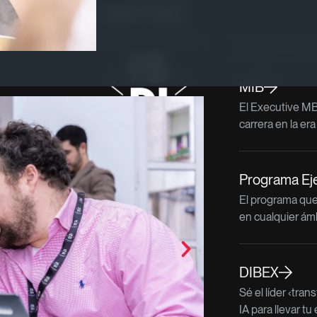
s buena señal)
Programas re
MIB
El Executive MB
carrera en la era
Programa Ejec
El programa que 
en cualquier ám
DIBEX
Sé el líder ‹tra
IA para llevar t