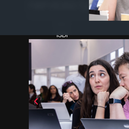
nervioso (y eso e
Autor
ISDI