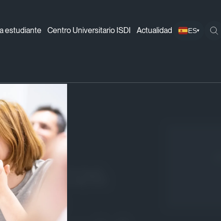
a estudiante
Centro Universitario ISDI
Actualidad
ES
▾
adrid 2026: donde el talento se pone nervioso (y eso es 
¡
adrid 2026:
se pone