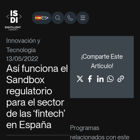
ES
▾
ISDI
›
Blog
›
Innovación y Tecnología
› Así funciona el Sandb
Innovación y
Tecnología
¡Comparte Este
13/05/2022
Así funciona el
Artículo!
Sandbox
regulatorio
para el sector
de las ‘fintech’
en España
Programas
relacionados con este