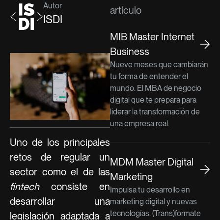
Autor
artículo
ISDI
MIB Master Internet
Business
Nueve meses que cambiarán
tu forma de entender el
mundo. El MBA de negocio
digital que te prepara para
liderar la transformación de
una empresa real.
Uno de los principales
retos de regular un
MDM Master Digital
sector como el de las
Marketing
fintech
consiste en
Impulsa tu desarrollo en
desarrollar una
marketing digital y nuevas
tecnologías. (Trans)formate
legislación adaptada a