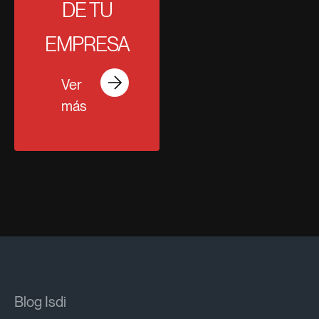
DE TU
EMPRESA
Ver
más
Blog Isdi