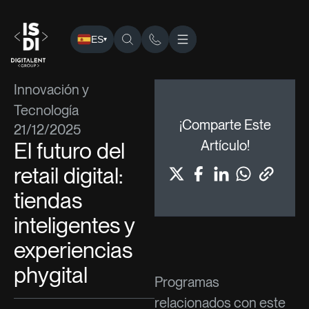
ES
▾
ISDI
›
Blog
›
Innovación y Tecnología
› El futuro del retail di
Innovación y
Tecnología
¡Comparte Este
21/12/2025
El futuro del
Artículo!
retail digital:
tiendas
inteligentes y
experiencias
phygital
Programas
relacionados con este