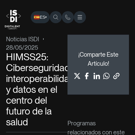
ES
▾
ISDI
›
Blog
›
Noticias ISDI
› HIMSS25: Ciberseguridad, interop
Noticias ISDI
28/05/2025
HIMSS25:
¡Comparte Este
Artículo!
Ciberseguridad,
interoperabilidad
y datos en el
centro del
futuro de la
salud
Programas
relacionados con este