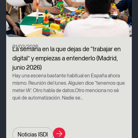
31/03/2026
La semana en la que dejas de “trabajar en
digital” y empiezas a entenderlo (Madrid,
junio 2026)
Hay una escena bastante habitual en España ahora
mismo. Reunión del lunes. Alguien dice “tenemos que
meter IA”. Otro habla de datos.Otro menciona no sé
qué de automatización. Nadie se...
Noticias ISDI