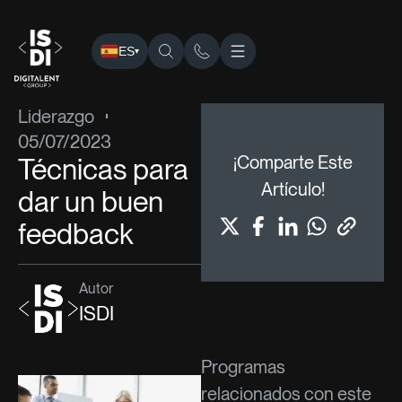
ES
▾
ISDI
›
Blog
›
Liderazgo
› Técnicas para dar un buen feedba
Liderazgo
05/07/2023
Técnicas para
¡Comparte Este
Artículo!
dar un buen
feedback
Autor
ISDI
Programas
relacionados con este