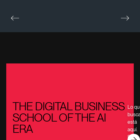
THE DIGITAL BUSINESS
Lo qu
SCHOOL OF THE AI
busc
está
ERA
aquí.
Esto