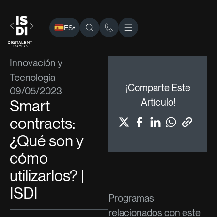
ES
▾
ISDI
›
Blog
›
Innovación y Tecnología
› Smart contracts: ¿Qué
Innovación y
Tecnología
¡Comparte Este
09/05/2023
Smart
Artículo!
contracts:
¿Qué son y
cómo
utilizarlos? |
ISDI
Programas
relacionados con este