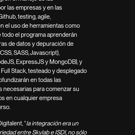
or las empresas y en las
thub, testing, agile,
en el uso de herramientas como
de todo el programa aprenderán
as de datos y depuración de
CSS, SASS, Javascript),
odeJS, ExpressJS y MongoDB), y
Full Stack, testeado y desplegado
rofundizarán en todas las
as necesarias para comenzar su
os en cualquier empresa
rso.
italent, “
la integración era un
iedad entre Skylab e ISDI, no sólo