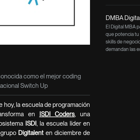
DMBA Digit
El Digital MBA 
que potencia tu
skills de negoci
demandan las e
econocida como el mejor coding
nacional Switch Up
 hoy, la escuela de programación
ansforma en
ISDI Coders
, una
cosistema
ISDI
, la escuela líder en
l grupo
Digitalent
en diciembre de