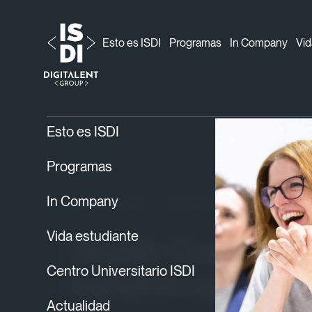
Esto es ISDI
Programas
In Company
Vid
ISDI
Blog
Noticias ISDI
›
›
› Skylab Coders Ac
Esto es ISDI
Programas
In Company
Noticias ISDI
24/09/2021
Vida estudiante
Skylab Coders A
Centro Universitario ISDI
transforma en I
Actualidad