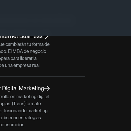
lacionados con este artículo
Internet Business
e cambiarán tu forma de
ndo. El MBA de negocio
epara para liderar la
de una empresa real.
Digital Marketing
rollo en marketing digital
ogías. (Trans)formate
l, fusionando marketing
a diseñar estrategias
 consumidor.