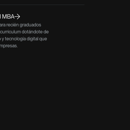
al MBA
para recién graduados
 curriculum dotándote de
o y tecnología digital que
mpresas.