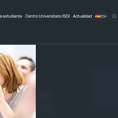
a estudiante
Centro Universitario ISDI
Actualidad
ES
▾
ademy se transforma en ISDI CODERS
¡
cademy se
SDI CODERS