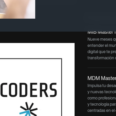
Programas re
MIB Master 
Nueve meses qu
entender el mu
digital que te pr
transformación 
MDM Master 
Impulsa tu desar
y nuevas tecnol
como profesiona
y tecnología par
centradas en el