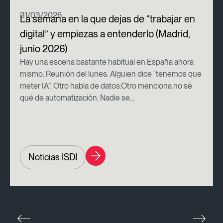
31/03/2026
La semana en la que dejas de “trabajar en
digital” y empiezas a entenderlo (Madrid,
junio 2026)
Hay una escena bastante habitual en España ahora
mismo. Reunión del lunes. Alguien dice “tenemos que
meter IA”. Otro habla de datos.Otro menciona no sé
qué de automatización. Nadie se...
Noticias ISDI