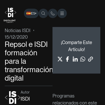
ES
▾
ISDI
›
Blog
›
Noticias ISDI
› Repsol e ISDI formación para la
Noticias ISDI
15/12/2020
Repsol e ISDI
¡Comparte Este
Artículo!
formación
para la
transformación
digital
Autor
Programas
ISDI
relacionados con este