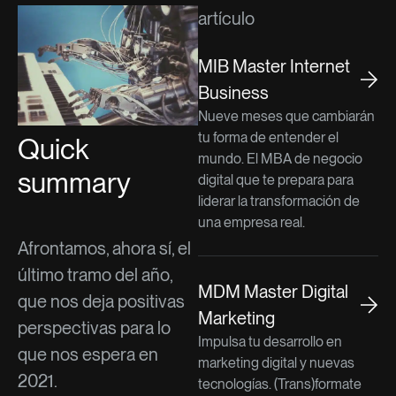
artículo
MIB Master Internet
Business
Nueve meses que cambiarán
tu forma de entender el
Quick
mundo. El MBA de negocio
summary
digital que te prepara para
liderar la transformación de
una empresa real.
Afrontamos, ahora sí, el
último tramo del año,
MDM Master Digital
que nos deja positivas
Marketing
perspectivas para lo
Impulsa tu desarrollo en
que nos espera en
marketing digital y nuevas
2021.
tecnologías. (Trans)formate