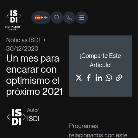
ES
▾
ISDI
›
Blog
›
Noticias ISDI
› Un mes para encarar con optim
Noticias ISDI
30/12/2020
Un mes para
¡Comparte Este
Artículo!
encarar con
optimismo el
próximo 2021
Autor
ISDI
Programas
relacionados con este