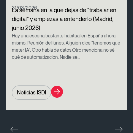
31/03/2026
La semana en la que dejas de “trabajar en
digital” y empiezas a entenderlo (Madrid,
junio 2026)
Hay una escena bastante habitual en España ahora
mismo. Reunión del lunes. Alguien dice “tenemos que
meter IA”. Otro habla de datos.Otro menciona no sé
qué de automatización. Nadie se...
Noticias ISDI