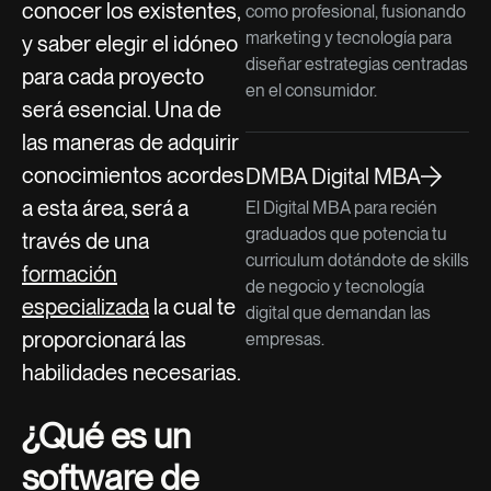
conocer los existentes,
como profesional, fusionando
marketing y tecnología para
y saber elegir el idóneo
diseñar estrategias centradas
para cada proyecto
en el consumidor.
será esencial. Una de
las maneras de adquirir
conocimientos acordes
DMBA Digital MBA
a esta área, será a
El Digital MBA para recién
graduados que potencia tu
través de una
curriculum dotándote de skills
formación
de negocio y tecnología
especializada
la cual te
digital que demandan las
proporcionará las
empresas.
habilidades necesarias.
¿Qué es un
software de