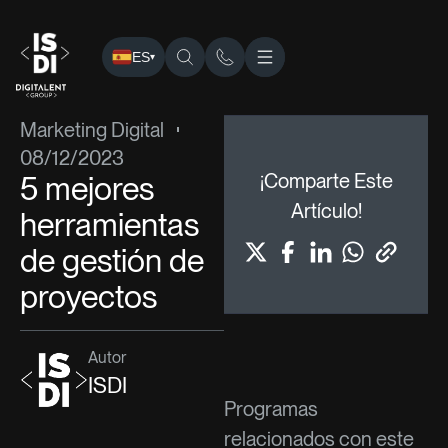
ES
▾
ISDI
›
Blog
›
Marketing Digital
› 5 mejores herramientas de 
Marketing Digital
08/12/2023
5 mejores
¡Comparte Este
Artículo!
herramientas
de gestión de
proyectos
Autor
ISDI
Programas
relacionados con este