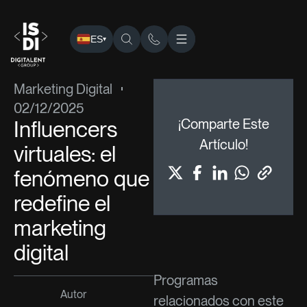
ES
▾
ISDI
›
Blog
›
Marketing Digital
› Influencers virtuales: el fe
Marketing Digital
02/12/2025
Influencers
¡Comparte Este
Artículo!
virtuales: el
fenómeno que
redefine el
marketing
digital
Programas
Autor
relacionados con este