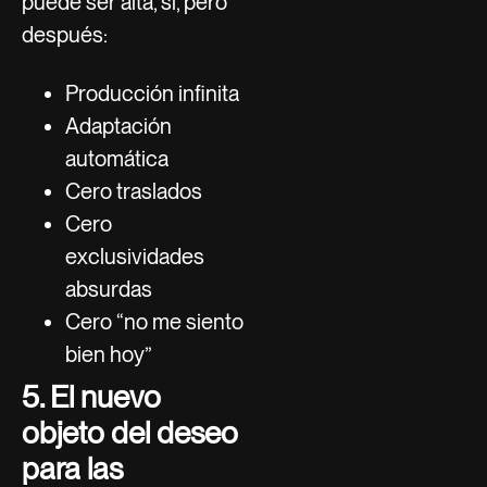
puede ser alta, sí, pero
después:
Producción infinita
Adaptación
automática
Cero traslados
Cero
exclusividades
absurdas
Cero “no me siento
bien hoy”
5. El nuevo
objeto del deseo
para las