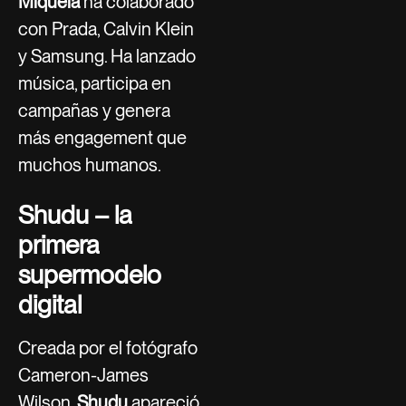
Miquela
ha colaborado
con Prada, Calvin Klein
y Samsung. Ha lanzado
música, participa en
campañas y genera
más engagement que
muchos humanos.
Shudu – la
primera
supermodelo
digital
Creada por el fotógrafo
Cameron-James
Wilson,
Shudu
apareció