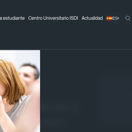
a estudiante
Centro Universitario ISDI
Actualidad
ES
▾
 las marcas y la revolución de la interacción con los usua
¡
n las marcas y
 interacción