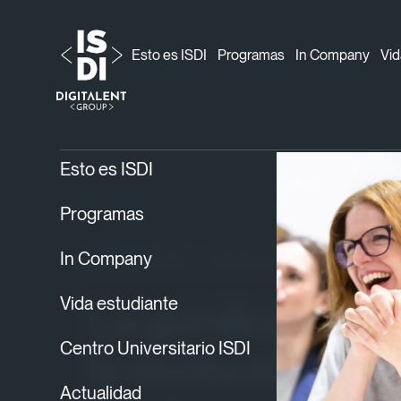
Esto es ISDI
Programas
In Company
Vid
ISDI
Blog
Noticias ISDI
›
›
› La gamificación en
Esto es ISDI
Programas
In Company
Noticias ISDI
26/02/2025
Vida estudiante
La gamificación e
Centro Universitario ISDI
la revolución de la
Actualidad