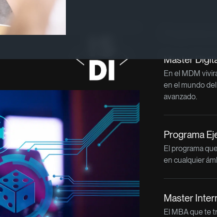
Programas re
Master Digit
En el MDM vivir
en el mundo del 
avanzado.
Programa Ejec
El programa que 
en cualquier ám
Master Inter
El MBA que te t