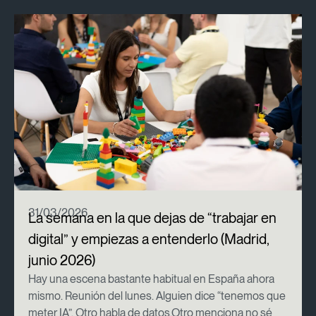
31/03/2026
La semana en la que dejas de “trabajar en
digital” y empiezas a entenderlo (Madrid,
junio 2026)
Hay una escena bastante habitual en España ahora
mismo. Reunión del lunes. Alguien dice “tenemos que
meter IA”. Otro habla de datos.Otro menciona no sé