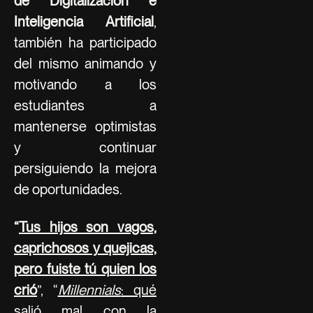
de Digitalización e
Inteligencia Artificial
,
también ha participado
del mismo animando y
motivando a los
estudiantes a
mantenerse optimistas
y continuar
persiguiendo la mejora
de oportunidades.
“
Tus hijos son vagos,
caprichosos y quejicas,
pero fuiste tú quien los
crió
”, “
Millennials
: qué
salió mal con la