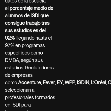
datos de la escuela,
el
porcentaje medio de
alumnos de ISDI que
consigue trabajo tras
sus estudios es del
92%
, llegando hasta el
97% en programas
específicos como
DMBA, según sus
estudios. Reclutadores
de empresas
como
Accenture
,
Fever
,
EY
,
WPP
,
ISDIN
,
L’Oréal
,
C
seleccionan a
profesionales formados
en ISDI para