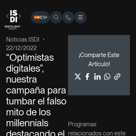
ES
▾
ISDI
›
Blog
›
Noticias ISDI
› “Optimistas digitales”, nuestra
Noticias ISDI
22/12/2022
“Optimistas
¡Comparte Este
Artículo!
digitales”,
nuestra
campaña para
tumbar el falso
mito de los
millennials
Programas
destacando el
relacionados con este