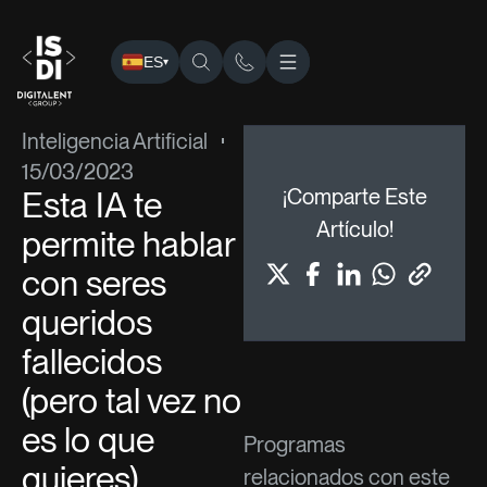
ES
▾
ISDI
›
Blog
›
Inteligencia Artificial
› Esta IA te permite hablar
Inteligencia Artificial
15/03/2023
Esta IA te
¡Comparte Este
Artículo!
permite hablar
con seres
queridos
fallecidos
(pero tal vez no
es lo que
Programas
quieres)
relacionados con este