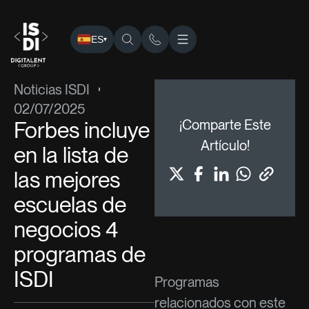
ES
▾
ISDI
›
Blog
›
Noticias ISDI
› Forbes incluye en la lista de l
Noticias ISDI
02/07/2025
Forbes incluye
¡Comparte Este
Artículo!
en la lista de
las mejores
escuelas de
negocios 4
programas de
ISDI
Programas
relacionados con este