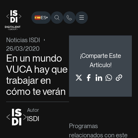
ES
▾
ISDI
›
Blog
›
Noticias ISDI
› En un mundo VUCA hay que trab
Noticias ISDI
26/03/2020
En un mundo
¡Comparte Este
Artículo!
VUCA hay que
trabajar en
cómo te verán
Autor
ISDI
Programas
relacionados con este