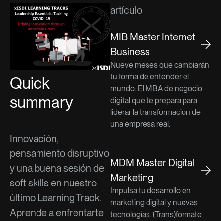
artículo
MIB Master Internet
Business
Nueve meses que cambiarán
tu forma de entender el
Quick
mundo. El MBA de negocio
summary
digital que te prepara para
liderar la transformación de
una empresa real.
Innovación,
pensamiento disruptivo
MDM Master Digital
y una buena sesión de
Marketing
soft skills en nuestro
Impulsa tu desarrollo en
último Learning Track.
marketing digital y nuevas
Aprende a enfrentarte
tecnologías. (Trans)formate