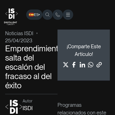
ES
▾
ISDI
›
Blog
›
Noticias ISDI
› Emprendimiento: salta del escaló
Noticias ISDI
25/04/2023
Emprendimiento:
¡Comparte Este
Artículo!
salta del
escalón del
fracaso al del
éxito
Autor
Programas
ISDI
relacionados con este