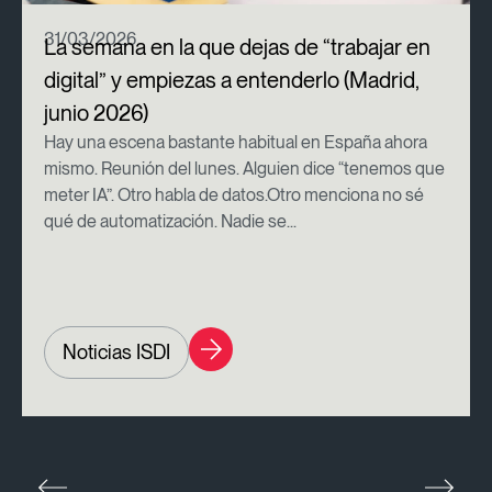
31/03/2026
La semana en la que dejas de “trabajar en
digital” y empiezas a entenderlo (Madrid,
junio 2026)
Hay una escena bastante habitual en España ahora
mismo. Reunión del lunes. Alguien dice “tenemos que
meter IA”. Otro habla de datos.Otro menciona no sé
qué de automatización. Nadie se...
Noticias ISDI