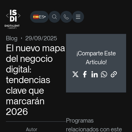
ES
▾
ISDI
›
Blog
›
Blog
› El nuevo mapa del negocio digital: ten
Blog
29/09/2025
El nuevo mapa
¡Comparte Este
del negocio
Artículo!
digital:
tendencias
clave que
marcarán
2026
Programas
relacionados con este
Autor