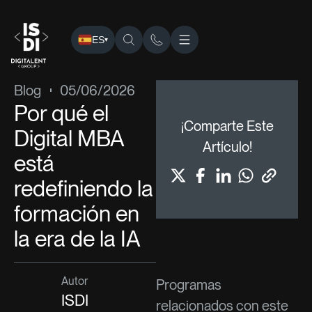
ES
▾
ISDI
›
Blog
›
Blog
› Por qué el Digital MBA está redefiniendo
Blog
05/06/2026
Por qué el
¡Comparte Este
Digital MBA
Artículo!
está
redefiniendo la
formación en
la era de la IA
Autor
Programas
ISDI
relacionados con este