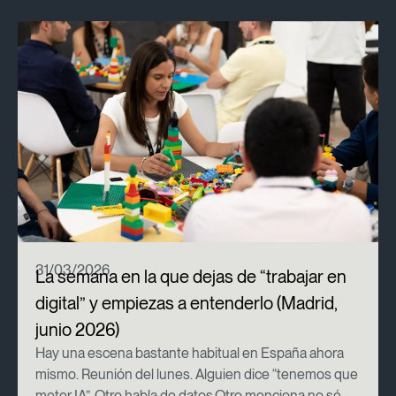
31/03/2026
La semana en la que dejas de “trabajar en
digital” y empiezas a entenderlo (Madrid,
junio 2026)
Hay una escena bastante habitual en España ahora
mismo. Reunión del lunes. Alguien dice “tenemos que
meter IA”. Otro habla de datos.Otro menciona no sé