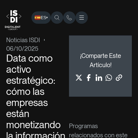
ES
▾
ISDI
›
Blog
›
Noticias ISDI
› Data como activo estratégico:
Noticias ISDI
06/10/2025
Data como
¡Comparte Este
Artículo!
activo
estratégico:
cómo las
empresas
están
monetizando
Programas
la información
relacionados con este