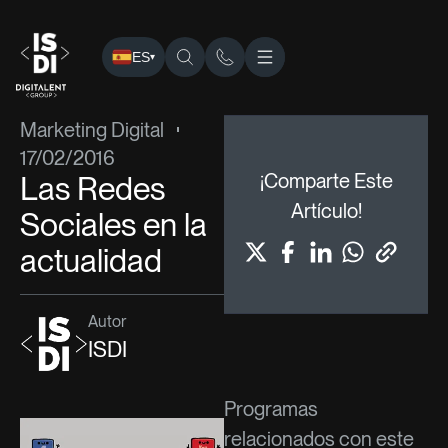
ES
▾
ISDI
›
Blog
›
Marketing Digital
› Las Redes Sociales en la ac
Marketing Digital
17/02/2016
Las Redes
¡Comparte Este
Artículo!
Sociales en la
actualidad
Autor
ISDI
Programas
relacionados con este