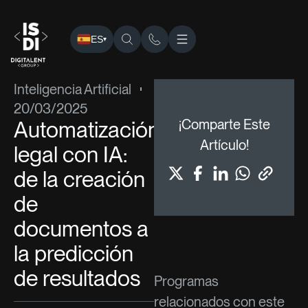
ES
▾
ISDI
›
Blog
›
Inteligencia Artificial
› Automatización legal con
Inteligencia Artificial
20/03/2025
Automatización
¡Comparte Este
Artículo!
legal con IA:
de la creación
de
documentos a
la predicción
de resultados
Programas
relacionados con este