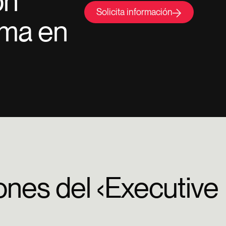
on
Solicita información
ama en
ones del ‹Executive