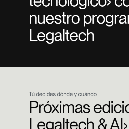
tecnológico› c
nuestro progr
Legaltech
Tú decides dónde y cuándo
Próximas edici
Legaltech & AI›