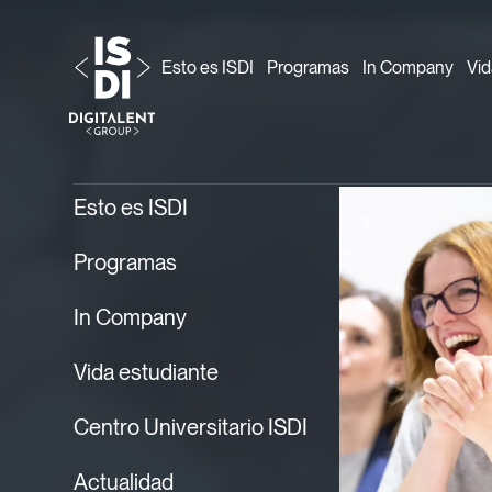
Esto es ISDI
Programas
In Company
Vid
ISDI
Formación
›
› Legaltech: Executive Prog
Esto es ISDI
Programas
In Company
Vida estudiante
Centro Universitario ISDI
Executive Pr
Actualidad