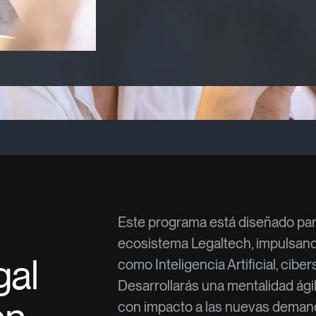
n legal impulsada por IA y tecnología
Este programa está diseñado pa
ecosistema Legaltech, impulsando
gal
como Inteligencia Artificial, cibe
Desarrollarás una mentalidad ágil
con impacto a las nuevas demand