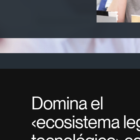
‹Legaltech›: lidera la transformació
Solicita información
Domina el
‹ecosistema le