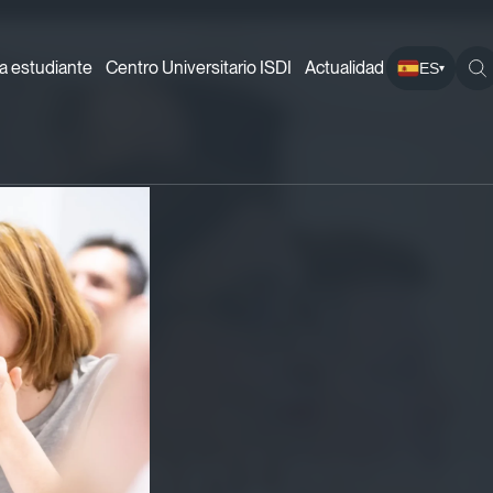
a estudiante
Centro Universitario ISDI
Actualidad
ES
▾
ram in Legaltech & AI
ogram in Legaltec