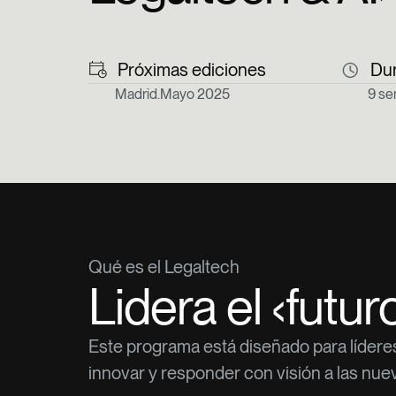
Próximas ediciones
Du
Madrid.
Mayo 2025
9 s
Qué es el Legaltech
Lidera el ‹futur
Este programa está diseñado para líderes
innovar y responder con visión a las nue