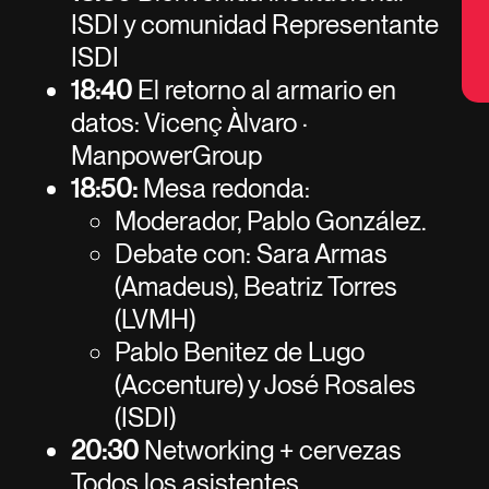
ISDI y comunidad Representante
ISDI
18:40
El retorno al armario en
datos: Vicenç Àlvaro ·
ManpowerGroup
18:50:
Mesa redonda:
Moderador, Pablo González.
Debate con: Sara Armas
(Amadeus), Beatriz Torres
(LVMH)
Pablo Benitez de Lugo
(Accenture) y José Rosales
(ISDI)
20:30
Networking + cervezas
Todos los asistentes