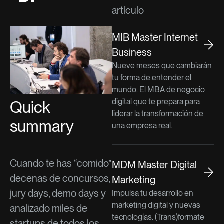
artículo
MIB Master Internet
Business
Nueve meses que cambiarán
tu forma de entender el
mundo. El MBA de negocio
digital que te prepara para
Quick
liderar la transformación de
summary
una empresa real.
Cuando te has “comido”
MDM Master Digital
decenas de concursos,
Marketing
jury days, demo days y
Impulsa tu desarrollo en
marketing digital y nuevas
analizado miles de
tecnologías. (Trans)formate
startups de todos los