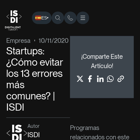
ES
▾
ISDI
›
Blog
›
Empresa
› Startups: ¿Cómo evitar los 13 err
Empresa
10/11/2020
Startups:
¡Comparte Este
¿Cómo evitar
Artículo!
los 13 errores
más
comunes? |
ISDI
Autor
Programas
ISDI
relacionados con este