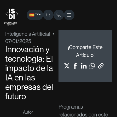
ES
▾
ISDI
›
Blog
›
Inteligencia Artificial
› Innovación y tecnología: 
Inteligencia Artificial
07/01/2025
Innovación y
¡Comparte Este
Artículo!
tecnología: El
impacto de la
IA en las
empresas del
futuro
Programas
Autor
relacionados con este