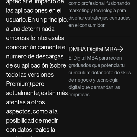
apreciar el impacto de
como profesional, fusionando
las aplicaciones en el
marketing y tecnología para
diseñar estrategias centradas
usuario. En un principio,
en el consumidor.
a una determinada
empresa le interesaba
conocer únicamente el
DMBA Digital MBA
número de descargas
El Digital MBA para recién
de su aplicación (sobre
graduados que potencia tu
curriculum dotándote de skills
todo las versiones
de negocio y tecnología
Premium) pero
digital que demandan las
actualmente, están más
empresas.
atentas a otros
aspectos, como a la
posibilidad de medir
con datos reales la