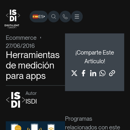
ES
▾
ISDI
›
Blog
›
Ecommerce
› Herramientas de medición para 
Ecommerce
27/06/2016
Herramientas
¡Comparte Este
Artículo!
de medición
para apps
Autor
ISDI
Programas
relacionados con este