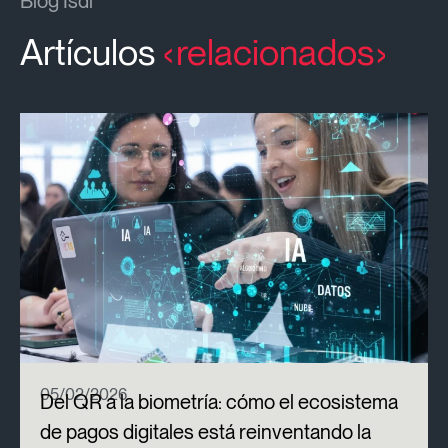
Blog Isdi
Artículos
relacionados
05/02/2026
Del QR a la biometría: cómo el ecosistema
de pagos digitales está reinventando la