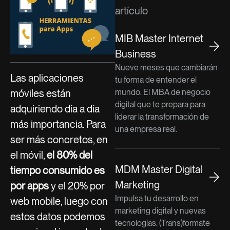
artículo
MIB Master Internet
Business
Nueve meses que cambiarán
Las aplicaciones
tu forma de entender el
móviles están
mundo. El MBA de negocio
digital que te prepara para
adquiriendo día a día
liderar la transformación de
más importancia. Para
una empresa real.
ser más concretos, en
el móvil,
el 80% del
MDM Master Digital
tiempo consumido es
Marketing
por apps
y el 20% por
Impulsa tu desarrollo en
web mobile, luego con
marketing digital y nuevas
estos datos podemos
tecnologías. (Trans)formate