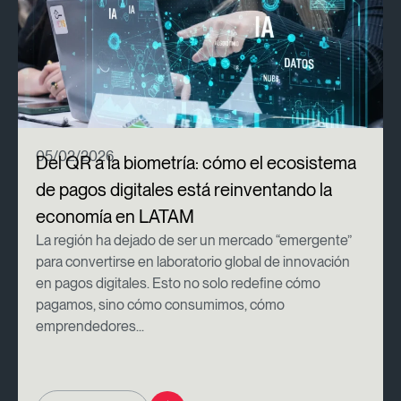
05/02/2026
Del QR a la biometría: cómo el ecosistema
de pagos digitales está reinventando la
economía en LATAM
La región ha dejado de ser un mercado “emergente”
para convertirse en laboratorio global de innovación
en pagos digitales. Esto no solo redefine cómo
pagamos, sino cómo consumimos, cómo
emprendedores...