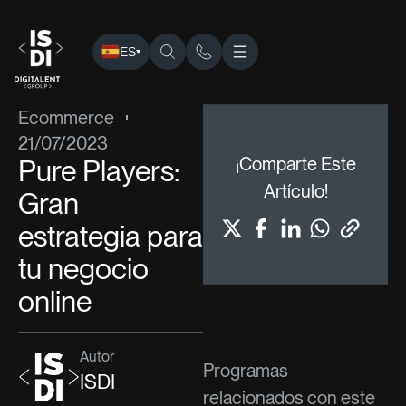
ES
▾
ISDI
›
Blog
›
Ecommerce
› Pure Players: Gran estrategia p
Ecommerce
21/07/2023
Pure Players:
¡Comparte Este
Artículo!
Gran
estrategia para
tu negocio
online
Autor
Programas
ISDI
relacionados con este