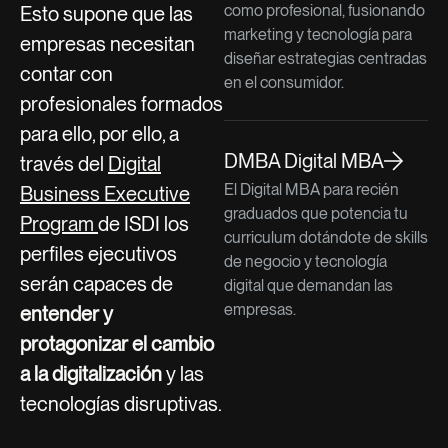
como profesional, fusionando
Esto supone que las
marketing y tecnología para
empresas necesitan
diseñar estrategias centradas
contar con
en el consumidor.
profesionales formados
para ello, por ello, a
DMBA Digital MBA
través del
Digital
El Digital MBA para recién
Business Executive
graduados que potencia tu
Program
de ISDI los
curriculum dotándote de skills
perfiles ejecutivos
de negocio y tecnología
serán capaces de
digital que demandan las
empresas.
entender y
protagonizar el cambio
a la digitalización
y las
tecnologías disruptivas.