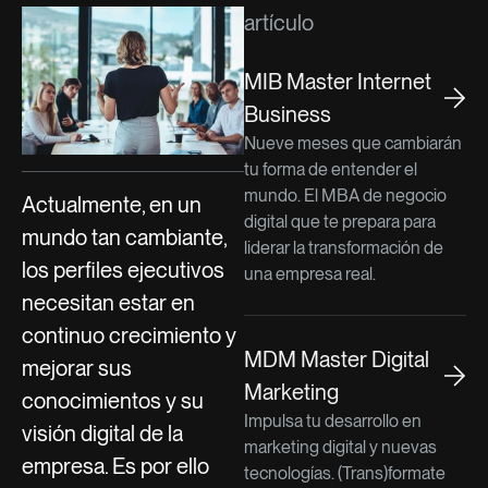
artículo
MIB Master Internet
Business
Nueve meses que cambiarán
tu forma de entender el
mundo. El MBA de negocio
Actualmente, en un
digital que te prepara para
mundo tan cambiante,
liderar la transformación de
los perfiles ejecutivos
una empresa real.
necesitan estar en
continuo crecimiento y
MDM Master Digital
mejorar sus
Marketing
conocimientos y su
Impulsa tu desarrollo en
visión digital de la
marketing digital y nuevas
empresa. Es por ello
tecnologías. (Trans)formate