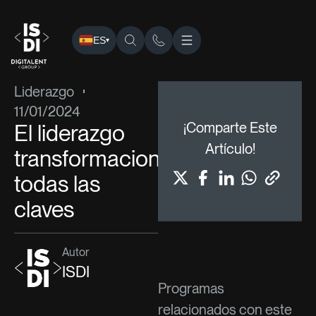
ES
▾
ISDI
›
Blog
›
Liderazgo
› El liderazgo transformacional: tod
Liderazgo
11/01/2024
El liderazgo
¡Comparte Este
Artículo!
transformacional:
todas las
claves
Autor
ISDI
Programas
relacionados con este