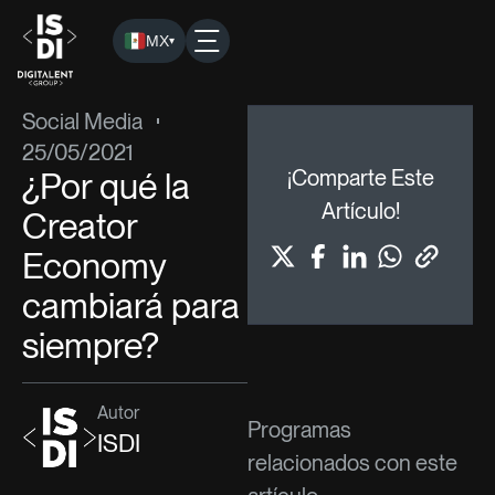
MX
▾
ISDI
›
Blog
›
Social Media
› ¿Por qué la Creator Economy c
Social Media
25/05/2021
¿Por qué la
¡Comparte Este
Artículo!
Creator
Economy
cambiará para
siempre?
Autor
Programas
ISDI
relacionados con este