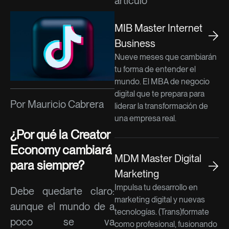
artículo
MIB Master Internet
Business
Nueve meses que cambiarán
tu forma de entender el
mundo. El MBA de negocio
digital que te prepara para
Por Mauricio Cabrera
liderar la transformación de
una empresa real.
¿Por qué la Creator
Economy cambiará
MDM Master Digital
para siempre?
Marketing
Impulsa tu desarrollo en
Debe quedarte claro:
marketing digital y nuevas
aunque el mundo de a
tecnologías. (Trans)formate
poco se va
como profesional, fusionando