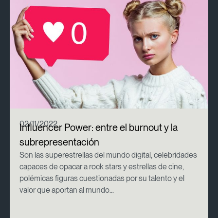
02/11/2022
Influencer Power: entre el burnout y la
subrepresentación
Son las superestrellas del mundo digital, celebridades
capaces de opacar a rock stars y estrellas de cine,
polémicas figuras cuestionadas por su talento y el
valor que aportan al mundo...