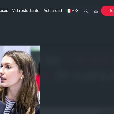
resas
Vida estudiante
Actualidad
Te
MX
▾
tarte a las
necesi
digitales
de cualqui