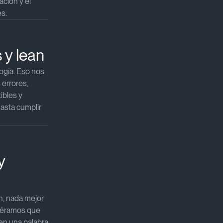
ación y el
.​​
y lean​
logía. Eso nos
 errores,
xibles y
asta cumplir
y
n, nada mejor
uviéramos que
en una palabra