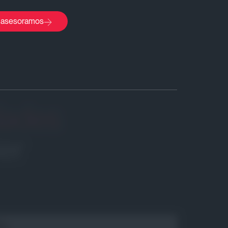
 asesoramos
dades
er