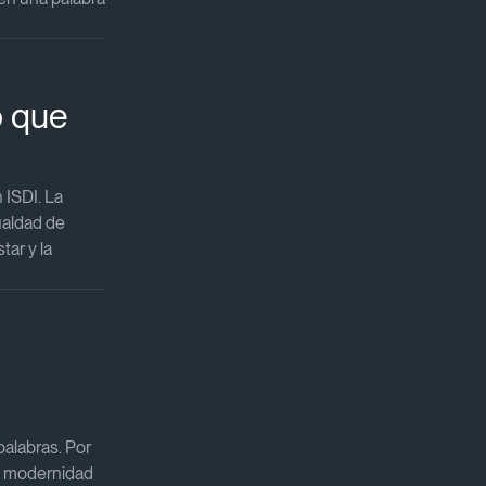
 que
n ISDI. La
gualdad de
tar y la
​
alabras. Por
la modernidad