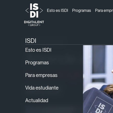
Esto es ISDI
Programas
Para emp
ISDI
Estudiar en ISDI
›
› Experiencia
ISDI
EXPERIENCIA
Esto es ISDI
Aprende a adap
Programas
tecnológicas y 
Para empresas
sector
Vida estudiante
Actualidad