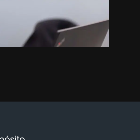
ósito​