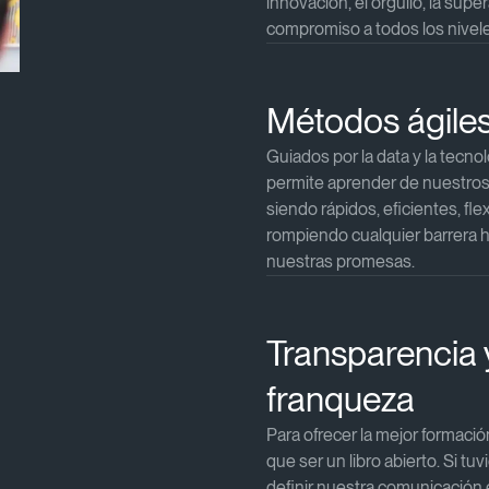
innovación, el orgullo, la super
compromiso a todos los niveles
Métodos ágiles 
Guiados por la data y la tecno
permite aprender de nuestros
siendo rápidos, eficientes, fle
rompiendo cualquier barrera h
nuestras promesas.​​
Transparencia 
franqueza​
Para ofrecer la mejor formació
que ser un libro abierto. Si t
definir nuestra comunicación 