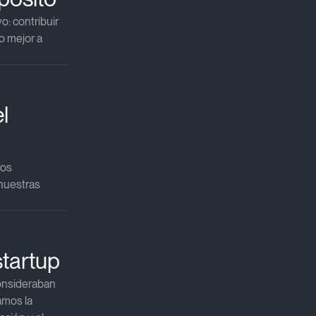
o: contribuir
o mejor a
l
ros
 nuestras
tartup​
onsideraban
amos la