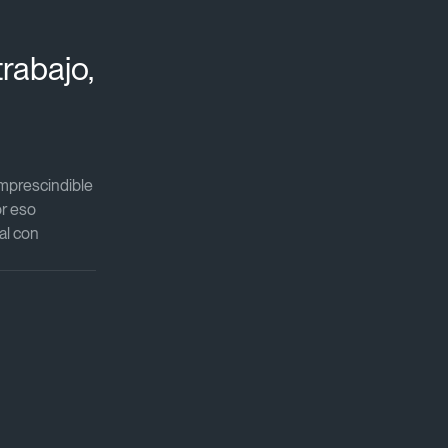
trabajo,
imprescindible
or eso
al con