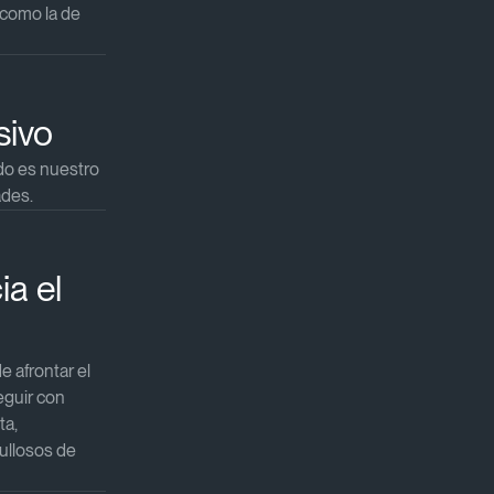
 como la de
ivo​
o es nuestro
es.​​
a el
 afrontar el
eguir con
ta,
ullosos de