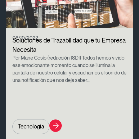
06/10/2022
Soluciones de Trazabilidad que tu Empresa
Necesita
Por Mane Cosío (redacción ISDI) Todos hemos vivido
ese emocionante momento cuando se ilumina la
pantalla de nuestro celular y escuchamos el sonido de
una notificación que nos deja saber...
Tecnología