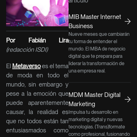
artículo
MIB Master Internet
Business
Nueve meses que cambiarán
Por Fabián Lira
tu forma de entender el
(redacción ISDI)
mundo. El MBA de negocio
digital que te prepara para
liderar la transformación de
El
Metaverso
es el tema
una empresa real.
de moda en todo el
mundo, sin embargo y
pese a la emoción que
MDM Master Digital
puede aparentemente
Marketing
causar, la realidad es
Impulsa tu desarrollo en
marketing digital y nuevas
que no todos están tan
tecnologías. (Trans)formate
entusiasmados como
como profesional, fusionando