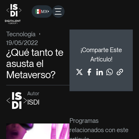
MX
▾
ISDI
›
Blog
›
Tecnología
› ¿Qué tanto te asusta el Metaver
Tecnología
19/05/2022
¿Qué tanto te
¡Comparte Este
Artículo!
asusta el
Metaverso?
Autor
ISDI
Programas
relacionados con este