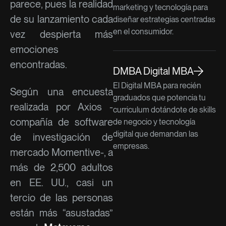
parece, pues la realidad
marketing y tecnología para
de su lanzamiento cada
diseñar estrategias centradas
en el consumidor.
vez despierta más
emociones
encontradas.
DMBA Digital MBA
El Digital MBA para recién
Según una encuesta
graduados que potencia tu
realizada por Axios -
curriculum dotándote de skills
compañía de software
de negocio y tecnología
digital que demandan las
de investigación de
empresas.
mercado Momentive-, a
más de 2,500 adultos
en EE. UU., casi un
tercio de las personas
están más “asustadas”