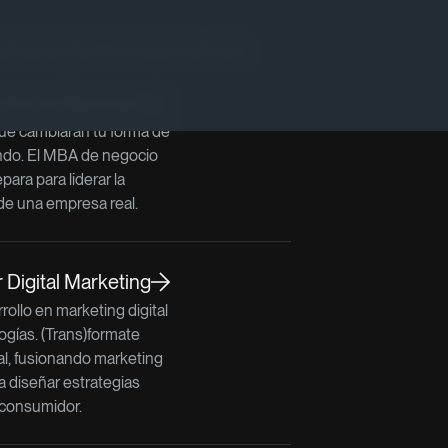
lacionados con este artículo
Internet Business
e cambiarán tu forma de
ndo. El MBA de negocio
epara para liderar la
de una empresa real.
Digital Marketing
rollo en marketing digital
ogías. (Trans)formate
l, fusionando marketing
a diseñar estrategias
 consumidor.