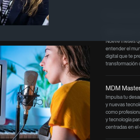
Programas re
MIB Master 
Nueve meses qu
entender el mu
digital que te pr
transformación 
MDM Master 
Impulsa tu desar
y nuevas tecnol
como profesiona
y tecnología par
centradas en el