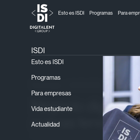
Esto es ISDI
Programas
Para emp
ISDI
Blog
Tecnología
›
›
› Negocio digital en 
ISDI
Esto es ISDI
Programas
Tecnología
30/09/2021
Para empresas
Negocio digital en
Vida estudiante
nuevas tendencia
Actualidad