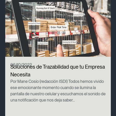
06/10/2022
Soluciones de Trazabilidad que tu Empresa
Necesita
Por Mane Cosío (redacción ISDI) Todos hemos vivido
ese emocionante momento cuando se ilumina la
pantalla de nuestro celular y escuchamos el sonido de
una notificación que nos deja saber...