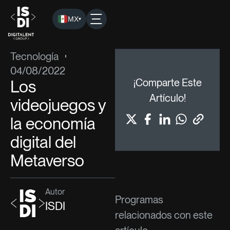
MX
▾
ISDI
›
Blog
›
Tecnología
› Los videojuegos y la economía di
Tecnología
04/08/2022
Los
¡Comparte Este
Artículo!
videojuegos y
la economía
digital del
Metaverso
Autor
Programas
ISDI
relacionados con este