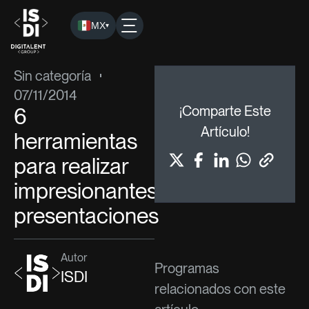
MX
▾
ISDI
›
Blog
›
Sin categoría
› 6 herramientas para realizar i
Sin categoría
07/11/2014
6
¡Comparte Este
Artículo!
herramientas
para realizar
impresionantes
presentaciones
Autor
Programas
ISDI
relacionados con este