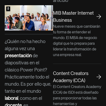
artículo
MIB Master Internet
Business
Nueve meses que cambiarán
tu forma de entender el
mundo. El MBA de negocio
¿Quién no ha hecho
digital que te prepara para
alguna vez una
liderar la transformación de
una empresa real.
presentación
de
diapositivas en el
clásico Power Point?
Content Creators
Prácticamente todo el
Academy (CCA)
mundo. Es por ello que,
El Content Creators Academy
tanto en el mundo
(CCA) de ISDI está diseñado
laboral
, como en el
para proporcionar todas las
herramientas y
docente
, es