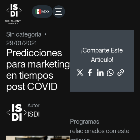
MX
▾
ISDI
›
Blog
›
Sin categoría
› Predicciones para marketing e
Sin categoría
29/01/2021
Predicciones
¡Comparte Este
Artículo!
para marketing
en tiempos
post COVID
Autor
ISDI
Programas
relacionados con este