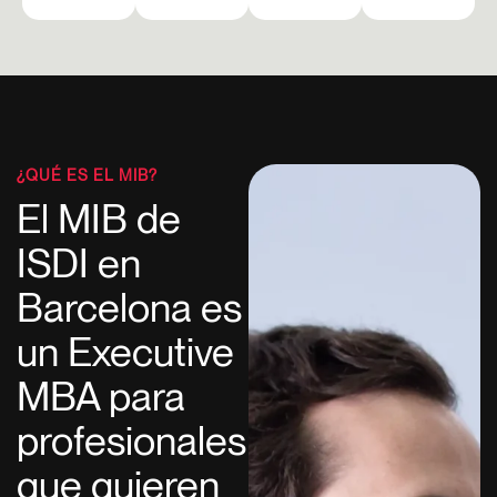
¿QUÉ ES EL MIB?
El MIB de
ISDI en
Barcelona es
un Executive
MBA para
profesionales
que quieren