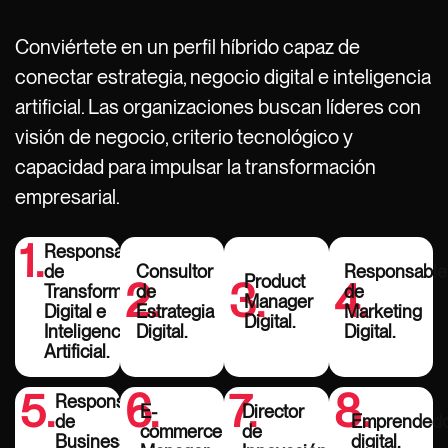
Conviértete en un perfil híbrido capaz de
conectar estrategia, negocio digital e inteligencia
artificial. Las organizaciones buscan líderes con
visión de negocio, criterio tecnológico y
capacidad para impulsar la transformación
empresarial.
1.
Responsable
de
Consultor
Responsable
Product
2.
3.
4.
Transformación
de
de
Manager
Digital e
Estrategia
Marketing
Digital.
Inteligencia
Digital.
Digital.
Artificial.
5.
6.
7.
8.
Responsable
E-
Director
de
Emprended
commerce
de
Business
digital.