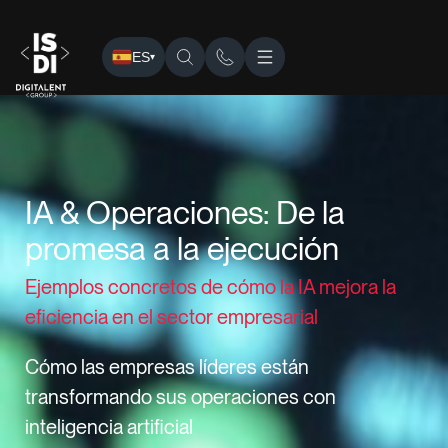
ES
▾
ISDI
›
Eventos
› IA & Operaciones: De la promesa a la ejec
IA & Operaciones: De la
promesa a la ejecución
Ejemplos concretos de cómo la IA mejora la
eficiencia en el sector empresarial
Cómo las empresas líderes están
transformando sus operaciones con
inteligencia artificial