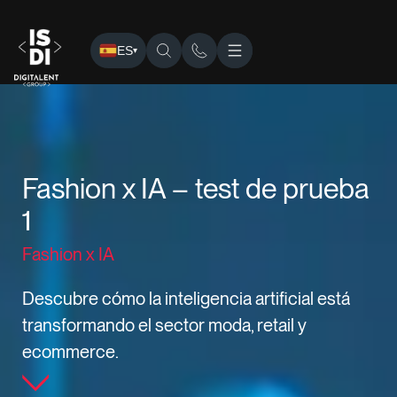
ES
▾
ISDI
›
Eventos
› Fashion x IA – test de prueba 1
Fashion x IA – test de prueba
1
Fashion x IA
Descubre cómo la inteligencia artificial está
transformando el sector moda, retail y
ecommerce.