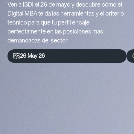
Ven a ISDI el 26 de mayo y descubre cómo el
Digital MBA te da las herramientas y el criterio
técnico para que tu perfil encaje
perfectamente en las posiciones más
demandadas del sector.
26 May 26