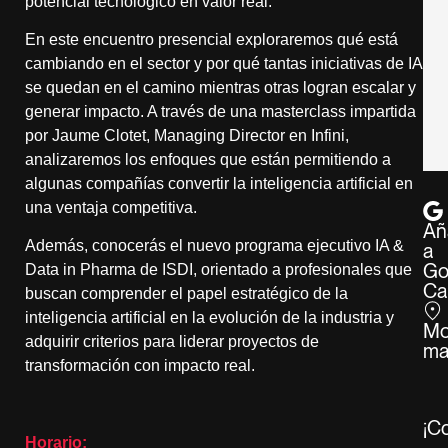
potencial tecnológico en valor real.
En este encuentro presencial exploraremos qué está
cambiando en el sector y por qué tantas iniciativas de IA
se quedan en el camino mientras otras logran escalar y
generar impacto. A través de una masterclass impartida
por Jaume Clotet, Managing Director en Infini,
analizaremos los enfoques que están permitiendo a
algunas compañías convertir la inteligencia artificial en
una ventaja competitiva.
Añ
Además, conocerás el nuevo programa ejecutivo IA &
a
Go
Data in Pharma de ISDI, orientado a profesionales que
Ca
buscan comprender el papel estratégico de la
inteligencia artificial en la evolución de la industria y
Mo
adquirir criterios para liderar proyectos de
ma
transformación con impacto real.
¡C
Horario: