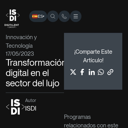
ES
▾
ISDI
›
Blog
›
Innovación y Tecnología
› Transformación digita
Innovación y
Tecnología
¡Comparte Este
17/05/2023
Transformación
Artículo!
digital en el
sector del lujo
Autor
ISDI
Programas
relacionados con este