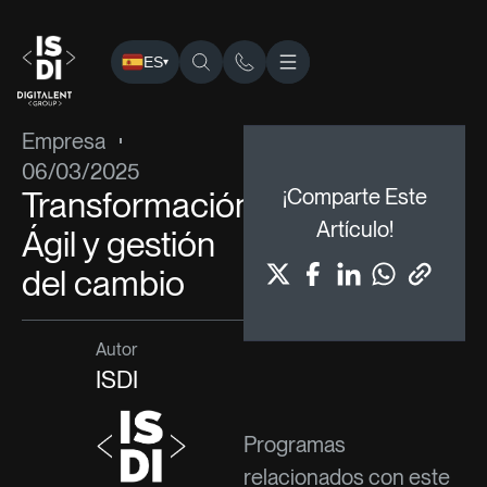
ES
▾
ISDI
›
Blog
›
Empresa
› Transformación Ágil y gestión del
Empresa
06/03/2025
Transformación
¡Comparte Este
Artículo!
Ágil y gestión
del cambio
Autor
ISDI
Programas
relacionados con este