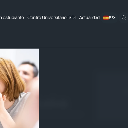
a estudiante
Centro Universitario ISDI
Actualidad
ES
▾
 digitalización inclusiva
¡
ión inclusiva