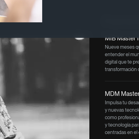
Programas re
MIB Master 
Nueve meses qu
entender el mu
digital que te pr
transformación 
MDM Master 
Impulsa tu desar
y nuevas tecnol
como profesiona
y tecnología par
centradas en el