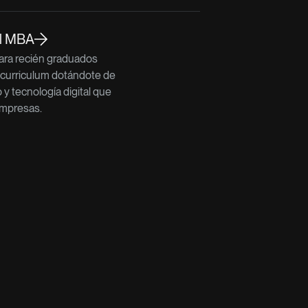
al MBA
para recién graduados
 curriculum dotándote de
o y tecnología digital que
mpresas.