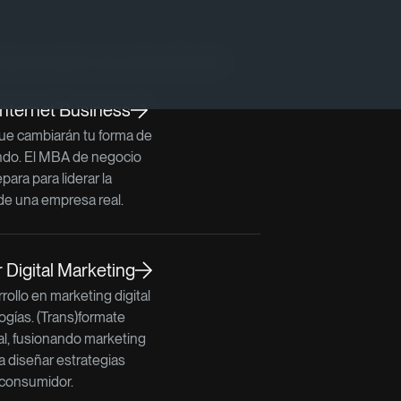
lacionados con este artículo
Internet Business
e cambiarán tu forma de
ndo. El MBA de negocio
epara para liderar la
de una empresa real.
Digital Marketing
rollo en marketing digital
ogías. (Trans)formate
l, fusionando marketing
a diseñar estrategias
 consumidor.