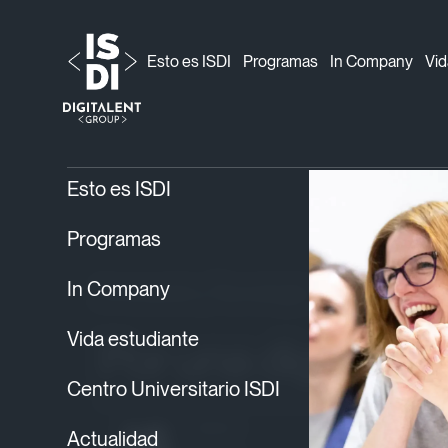
Esto es ISDI
Programas
In Company
Vid
ISDI
Blog
Innovación y Tecnología
›
›
› Por una
Esto es ISDI
Programas
In Company
Innovación y Tecnología
20/10/2020
Vida estudiante
Por una digitalizac
Centro Universitario ISDI
Autor
Actualidad