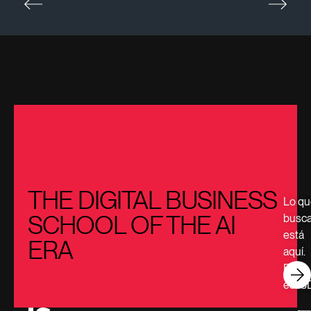
THE DIGITAL BUSINESS
Lo qu
SCHOOL OF THE AI
busc
está
ERA
aquí.
Esto
es IS