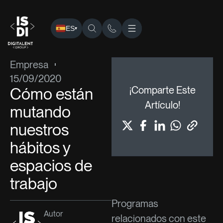
ES
▾
ISDI
›
Blog
›
Empresa
› Cómo están mutando nuestros hábi
Empresa
15/09/2020
Cómo están
¡Comparte Este
Artículo!
mutando
nuestros
hábitos y
espacios de
trabajo
Programas
Autor
relacionados con este